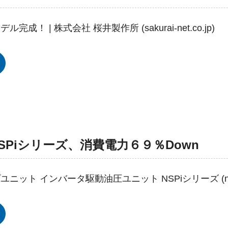
成！ | 株式会社 桜井製作所 (sakurai-net.co.jp)
Piシリーズ、消費電力６９％Down
ト インバータ駆動油圧ユニット NSPiシリーズ (nachi-fuj